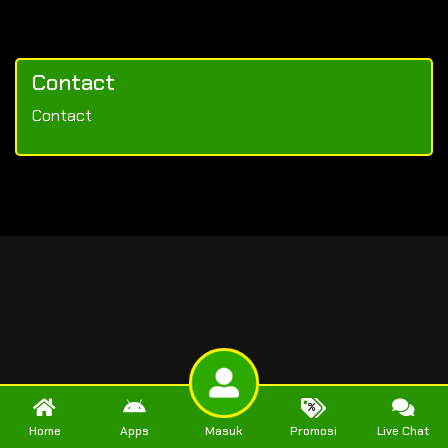
Contact
Contact
Home
Apps
Masuk
Promosi
Live Chat