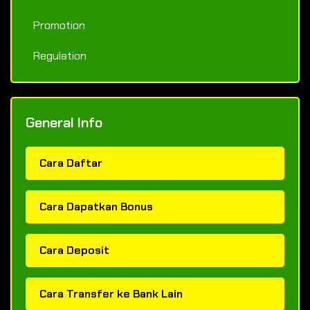
Promotion
Regulation
General Info
Cara Daftar
Cara Dapatkan Bonus
Cara Deposit
Cara Transfer ke Bank Lain